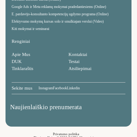
Google Ads ir Meta reklamų mokymai pradedantiesiems (Online)
E. pardavėjo-konsultanto kompetencijų ugdymo programa (Online)
Efektyvumo mokymų kursas solo ir smulkiajam verslui (Video)
Kiti mokymai ir seminarai
Renginiai
Apie Mus
Kontaktai
DUK
Testai
Tinklaraštis
Atsiliepimai
Sekite mus
Instagram
Facebook
Linkedin
Naujienlaiškio prenumerata
Privatumo politika