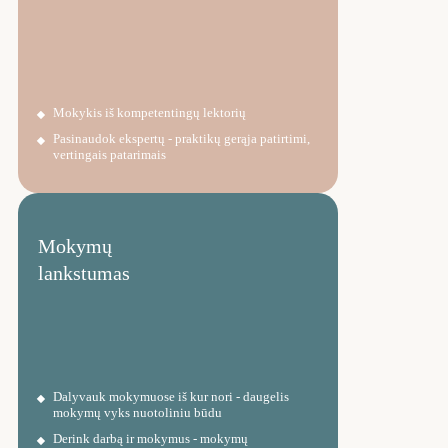
Mokykis iš kompetentingų lektorių
Pasinaudok ekspertų - praktikų gerąja patirtimi,
vertingais patarimais
Mokymų
lankstumas
Dalyvauk mokymuose iš kur nori - daugelis
mokymų vyks nuotoliniu būdu
Derink darbą ir mokymus - mokymų