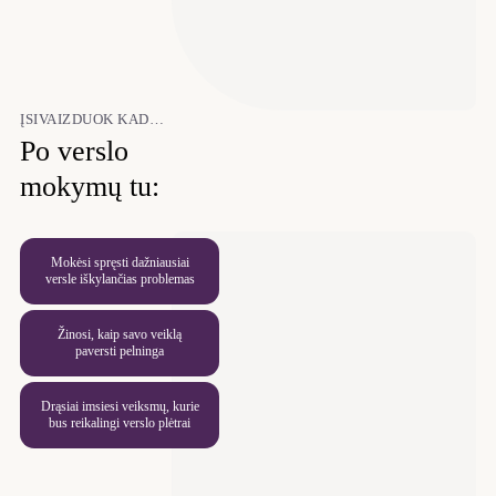
ĮSIVAIZDUOK KAD…
Po verslo
mokymų tu:
Mokėsi spręsti dažniausiai
versle iškylančias problemas
Žinosi, kaip savo veiklą
paversti pelninga
Drąsiai imsiesi veiksmų, kurie
bus reikalingi verslo plėtrai