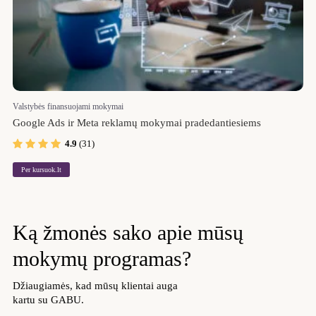
Valstybės finansuojami mokymai
Google Ads ir Meta reklamų mokymai pradedantiesiems
4.9
(31)
Per kursuok.lt
Ką žmonės
sako apie mūsų
mokymų programas?
Džiaugiamės, kad mūsų klientai auga
kartu su GABU.