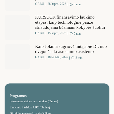
GABU
28 liepos, 2026
3 min.
KURSUOK finansavimo laukimo
etapas: kaip technologinė pauzė
išnaudojama būsimam kokybės šuoliui
GABU
15 liepos, 2026
5 min.
Kaip Jolanta sugriovė mitą apie DI: nuo
dvejonės iki asmeninio asistento
GABU
18 birželio, 2026
3 min.
Programos
Sėkmingas ateities verslininkas (Online)
Emocinio intelekto ABC (Online)
Dirbtinio intelekto kursai (Online)