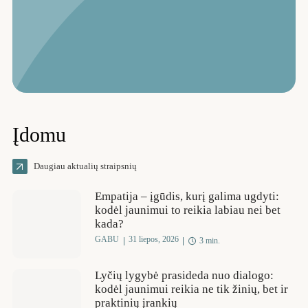
Įdomu
Daugiau aktualių straipsnių
Empatija – įgūdis, kurį galima ugdyti:
kodėl jaunimui to reikia labiau nei bet
kada?
GABU
31 liepos, 2026
3 min.
Lyčių lygybė prasideda nuo dialogo:
kodėl jaunimui reikia ne tik žinių, bet ir
praktinių įrankių