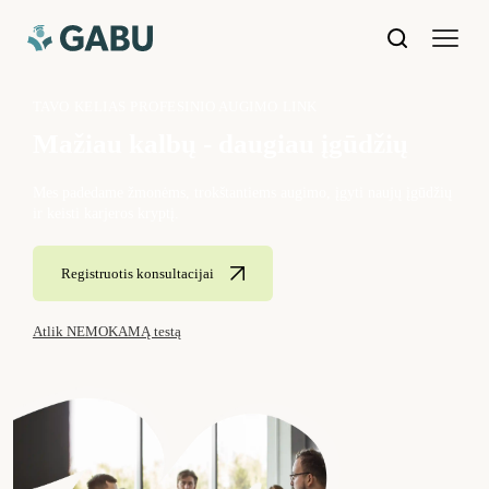
TAVO KELIAS PROFESINIO AUGIMO LINK
Mažiau kalbų - daugiau įgūdžių
Mes padedame žmonėms, trokštantiems augimo, įgyti naujų įgūdžių
ir keisti karjeros kryptį.
Registruotis konsultacijai
Atlik NEMOKAMĄ testą