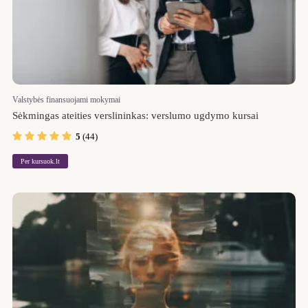
Valstybės finansuojami mokymai
Sėkmingas ateities verslininkas: verslumo ugdymo kursai
5
(44)
Per kursuok.lt