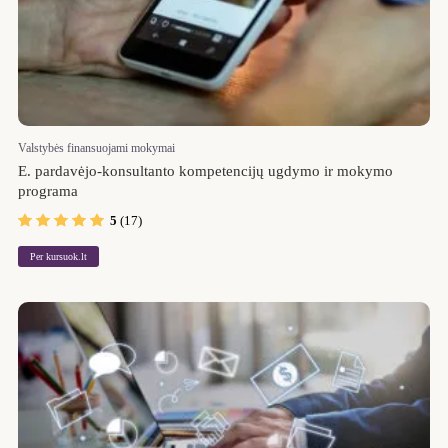
Valstybės finansuojami mokymai
E. pardavėjo-konsultanto kompetencijų ugdymo ir mokymo
programa
5
(17)
Per kursuok.lt