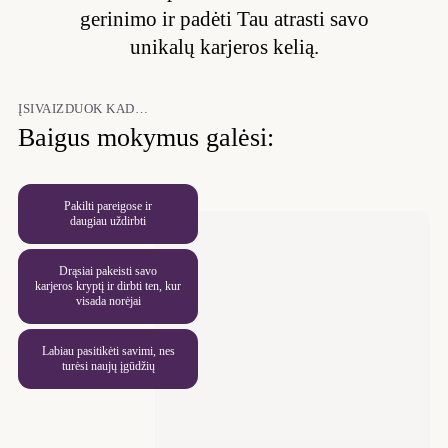
gerinimo ir padėti Tau atrasti savo
unikalų karjeros kelią.
ĮSIVAIZDUOK KAD…
Baigus mokymus galėsi:
Pakilti pareigose ir
daugiau uždirbti
Drąsiai pakeisti savo
karjeros kryptį ir dirbti ten,
kur
visada norėjai
Labiau pasitikėti savimi, nes
turėsi naujų įgūdžių