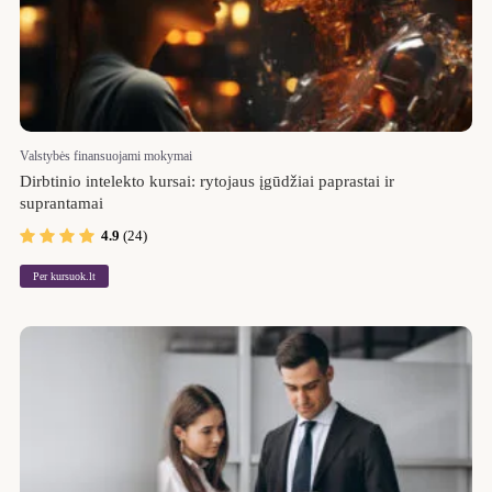
Valstybės finansuojami mokymai
Dirbtinio intelekto kursai: rytojaus įgūdžiai paprastai ir
suprantamai
4.9
(24)
Per kursuok.lt