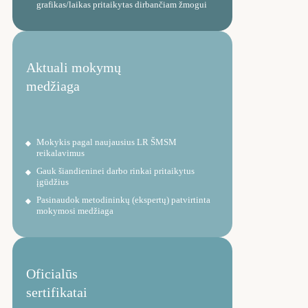
grafikas/laikas pritaikytas dirbančiam žmogui
Aktuali mokymų
medžiaga
Mokykis pagal naujausius LR ŠMSM
reikalavimus
Gauk šiandieninei darbo rinkai pritaikytus
įgūdžius
Pasinaudok metodininkų (ekspertų) patvirtinta
mokymosi medžiaga
Oficialūs
sertifikatai