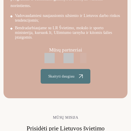
norintiems.
Vadovaudamiesi naujausiomis užsienio ir Lietuvos darbo rinkos
tendencijomis;
Bendradarbiaujame su LR Švietimo, mokslo ir sporto
ministerija, kursuok.lt, Užimtumo tarnyba ir kitomis šalies
įstaigomis.
Mūsų partneriai
Skaityti daugiau
MŪSŲ MISIJA
Prisidėti prie Lietuvos švietimo