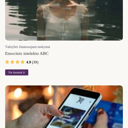
Valstybės finansuojami mokymai
Emocinio intelekto ABC
4.9
(39)
Per kursuok.lt