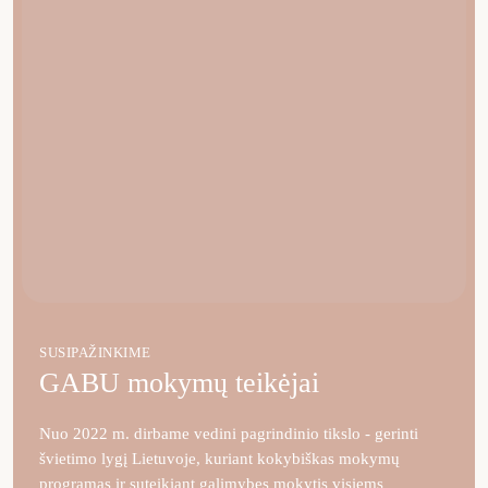
SUSIPAŽINKIME
GABU mokymų teikėjai
Nuo 2022 m. dirbame vedini pagrindinio tikslo - gerinti
švietimo lygį Lietuvoje, kuriant kokybiškas mokymų
programas ir suteikiant galimybes mokytis visiems