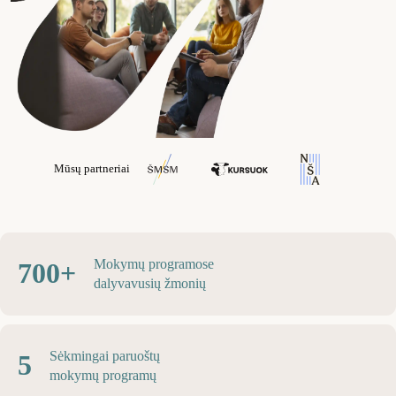
Mūsų partneriai
Mokymų programose
700+
dalyvavusių žmonių
Sėkmingai paruoštų
5
mokymų programų