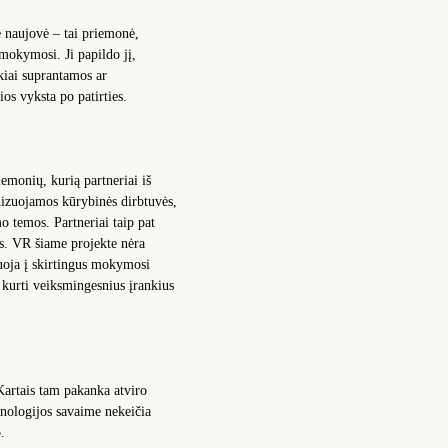
ė naujovė – tai priemonė,
o mokymosi. Ji papildo jį,
kiai suprantamos ar
ios vyksta po patirties.
emonių, kurią partneriai iš
anizuojamos kūrybinės dirbtuvės,
o temos. Partneriai taip pat
us. VR šiame projekte nėra
guoja į skirtingus mokymosi
s kurti veiksmingesnius įrankius
 Kartais tam pakanka atviro
hnologijos savaime nekeičia
.