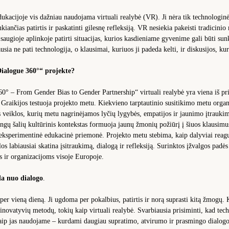
edukacijoje vis dažniau naudojama virtuali realybė (VR). Ji nėra tik technologin
aukiančias patirtis ir paskatinti gilesnę refleksiją. VR nesiekia pakeisti tradicini
augioje aplinkoje patirti situacijas, kurios kasdieniame gyvenime gali būti sun
sia ne pati technologija, o klausimai, kuriuos ji padeda kelti, ir diskusijos, kur
ialogue 360°“ projekte?
0° – From Gender Bias to Gender Partnership“ virtuali realybė yra viena iš pri
r Graikijos testuoja projekto metu. Kiekvieno tarptautinio susitikimo metu org
ės veiklos, kurių metu nagrinėjamos lyčių lygybės, empatijos ir jaunimo įtraukim
tingų šalių kultūrinis kontekstas formuoja jaunų žmonių požiūrį į šiuos klausim
ai eksperimentinė edukacinė priemonė. Projekto metu stebima, kaip dalyviai rea
os labiausiai skatina įsitraukimą, dialogą ir refleksiją. Surinktos įžvalgos padė
 ir organizacijoms visoje Europoje.
a nuo dialogo
.
per vieną dieną. Ji ugdoma per pokalbius, patirtis ir norą suprasti kitą žmogų.
 inovatyvių metodų, tokių kaip virtuali realybė. Svarbiausia prisiminti, kad tec
kaip jas naudojame – kurdami daugiau supratimo, atvirumo ir prasmingo dialogo