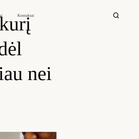
kurį
ai
Kontaktai
dėl
iau nei