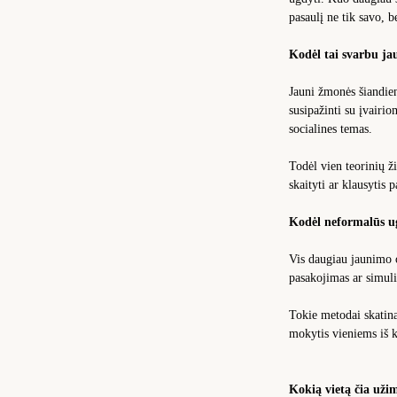
pasaulį ne tik savo, b
Kodėl tai svarbu j
Jauni žmonės šiandien
susipažinti su įvairio
socialines temas.
Todėl vien teorinių ž
skaityti ar klausytis p
Kodėl neformalūs u
Vis daugiau jaunimo o
pasakojimas ar simulia
Tokie metodai skatina
mokytis vieniems iš k
Kokią vietą čia užim