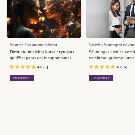
Valstybės finansuojami mokymai
Valstybės finansuojami mokyma
Dirbtinio intelekto kursai: rytojaus
Sėkmingas ateities versl
įgūdžiai paprastai ir suprantamai
verslumo ugdymo kursa
4.8
(5)
4.8
(5)
Per kursuok.lt
Per kursuok.lt