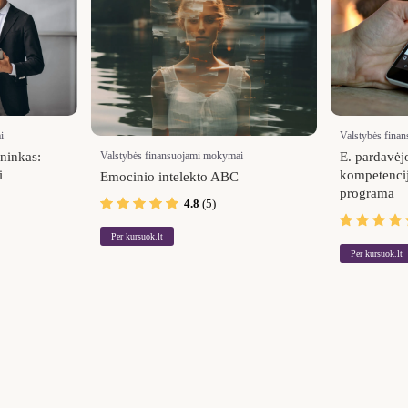
i
Valstybės fina
Valstybės finansuojami mokymai
ininkas:
E. pardavėj
i
kompetenci
Emocinio intelekto ABC
programa
4.8
(5)
Per kursuok.lt
Per kursuok.lt