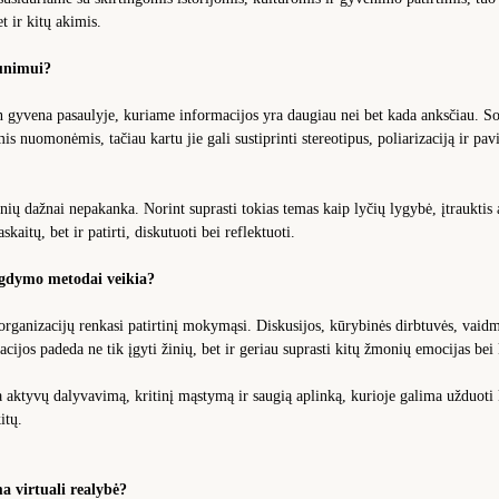
et ir kitų akimis.
aunimui?
 gyvena pasaulyje, kuriame informacijos yra daugiau nei bet kada anksčiau. Socia
mis nuomonėmis, tačiau kartu jie gali sustiprinti stereotipus, poliarizaciją ir pav
inių dažnai nepakanka. Norint suprasti tokias temas kaip lyčių lygybė, įtrauktis 
askaitų, bet ir patirti, diskutuoti bei reflektuoti.
gdymo metodai veikia?
rganizacijų renkasi patirtinį mokymąsi. Diskusijos, kūrybinės dirbtuvės, vaidm
cijos padeda ne tik įgyti žinių, bet ir geriau suprasti kitų žmonių emocijas bei 
 aktyvų dalyvavimą, kritinį mąstymą ir saugią aplinką, kurioje galima užduoti
itų.
a virtuali realybė?