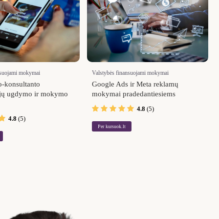
nsuojami mokymai
Valstybės finansuojami mokymai
o-konsultanto
Google Ads ir Meta reklamų
jų ugdymo ir mokymo
mokymai pradedantiesiems
4.8
(5)
4.8
(5)
Per kursuok.lt