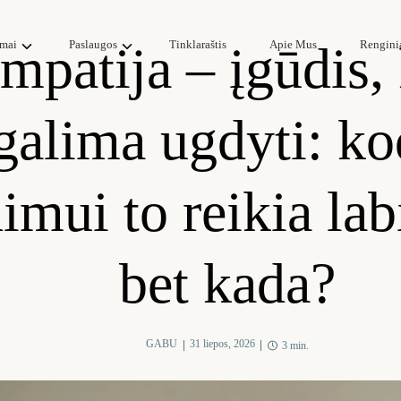
mpatija – įgūdis, 
mai
Paslaugos
Tinklaraštis
Apie Mus
Rengini
galima ugdyti: ko
imui to reikia lab
bet kada?
GABU
31 liepos, 2026
3 min.