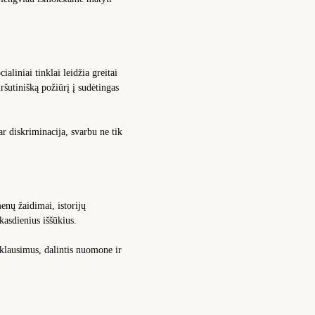
liniai tinklai leidžia greitai
iršutinišką požiūrį į sudėtingas
ar diskriminacija, svarbu ne tik
enų žaidimai, istorijų
kasdienius iššūkius.
 klausimus, dalintis nuomone ir