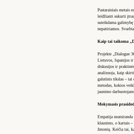
Pastaraisiais metais 
leidžianti sukurti įtr
suteikdama galimybę s
nepatiriamos. Svarbiau
Kaip tai taikoma „D
Projekte „Dialogue 36
Lietuvos, Ispanijos i
diskusijos ir praktin
analizuoja, kaip skir
galutinis tikslas – t
metodus, kokios veikl
jaunimo darbuotojams
Mokymasis prasided
Empatija neatsiranda 
klausimo, o kartais –
žmonių. Keičia tai, 