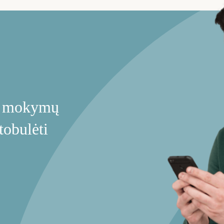
ie mokymų
tobulėti