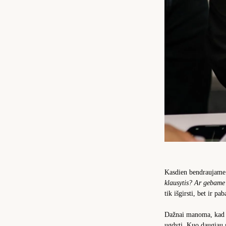
Kasdien bendraujame s
klausytis?
Ar gebame 
tik išgirsti, bet ir p
Dažnai manoma, kad em
ugdyti. Kuo daugiau s