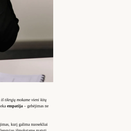
 iš tikrųjų mokame vieni kitų
lieka
empatija
– gebėjimas ne
jimas, kurį galima nuosekliai
o lengviau išmokstame matyti