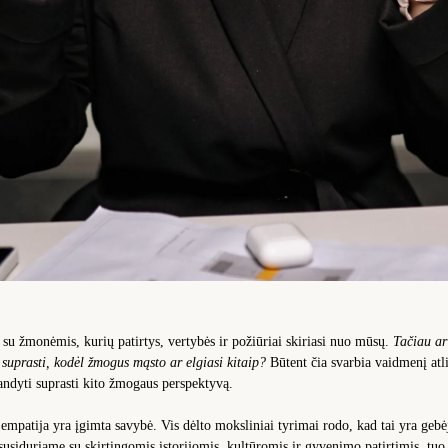
u žmonėmis, kurių patirtys, vertybės ir požiūriai skiriasi nuo mūsų.
Tačiau ar
suprasti, kodėl žmogus mąsto ar elgiasi kitaip?
Būtent čia svarbia vaidmenį at
abandyti suprasti kito žmogaus perspektyvą.
patija yra įgimta savybė. Vis dėlto moksliniai tyrimai rodo, kad tai yra gebė
usiduriame su skirtingomis istorijomis, kultūromis ir gyvenimo patirtimis, tu