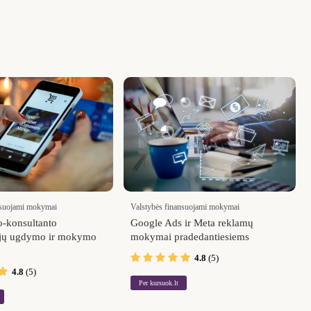
nsuojami mokymai
Valstybės finansuojami mokymai
o-konsultanto
Google Ads ir Meta reklamų
jų ugdymo ir mokymo
mokymai pradedantiesiems
4.8
(5)
4.8
(5)
Per kursuok.lt