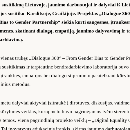
 susitikimą Lietuvoje, jaunimo darbuotojai ir dalyviai iš Lie
ijos susitiko Karditsoje, Graikijoje. Projektas „Dialogue 36
ias to Gender Partnership“ siekia kurti saugesnes, įtraukesn
enes, skatinant dialogą, empatiją, jaunimo dalyvavimą ir t
arbiavimą.
 vienas trukęs „Dialogue 360° – From Gender Bias to Gender P
ų susitikimas ir tarptautinė bendradarbiavimo laboratorija buvo 
įtraukties, empatijos bei dialogo stiprinimui pasitelkiant kūrybi
inius metodus.
 metu dalyviai aktyviai įsitraukė į dirbtuves, diskusijas, vaidm
kūrybines veiklas, kurių metu buvo nagrinėjamos lyčių stereoti
es temos. Viena pagrindinių projekto veiklų – „Digital Equalit
 Tai inovatyvus edukacinis įrankis, skirtas jaunimo darbuotojam