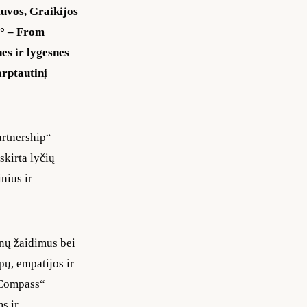
tuvos, Graikijos
0° – From
es ir lygesnes
arptautinį
artnership“
skirta lyčių
nius ir
enų žaidimus bei
pų, empatijos ir
y Compass“
s ir