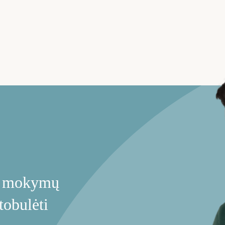
ie mokymų
tobulėti