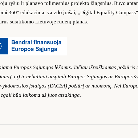
oju ryšiu ir planavo tolimesnius projekto žingsnius. Buvo aptart
omi 360° edukaciniai vaizdo įrašai, „Digital Equality Compass“
arus susitikomo Lietuvoje rudenį planas.
jama Europos Sąjungos lėšomis. Tačiau išreiškiamas požiūris
riaus (-ių) ir nebūtinai atspindi Europos Sąjungos ar Europos šv
 vykdomosios įstaigos (EACEA) požiūrį ar nuomonę. Nei Europo
gali būti laikoma už juos atsakinga.