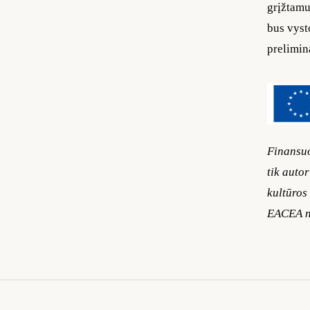
grįžtamu
bus vyst
prelimin
Finansuo
tik auto
kultūros
EACEA ne