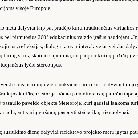
cijoms visoje Europoje.
mo metu dalyviai taip pat pradėjo kurti įtraukiančius virtualios 
us bei pirmuosius 360° edukacinius vaizdo įrašus naudojant „I
ojimus, refleksijas, dialogų ratus ir interaktyvias veiklas dalyv
 turinį, skirtą skatinti supratimą, empatiją ir kritinį požiūrį į 
stuojančius lyčių stereotipus.
 veiklos neapsiribojo vien mokymosi procesu – dalyviai turėjo
raikijos kultūrą ir istoriją. Viena įsimintiniausių patirčių tapo
asaulio paveldo objekte Meteoroje, kuri gausiai lankoma turi
ų uolų, ant kurių viršūnių pastatyti stačiatikių vienuolynai.
ę susitikimo dieną dalyviai reflektavo projekto metu įgytas patir