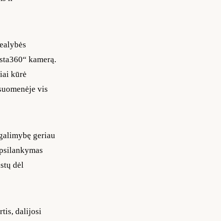
realybės
nsta360“ kamerą.
iai kūrė
visuomenėje vis
 galimybę geriau
 apsilankymas
stų dėl
tis, dalijosi