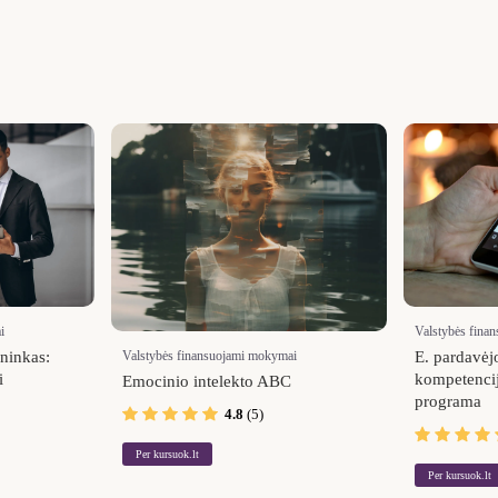
i
Valstybės fina
Valstybės finansuojami mokymai
ininkas:
E. pardavėj
i
kompetenci
Emocinio intelekto ABC
programa
4.8
(5)
Per kursuok.lt
Per kursuok.lt