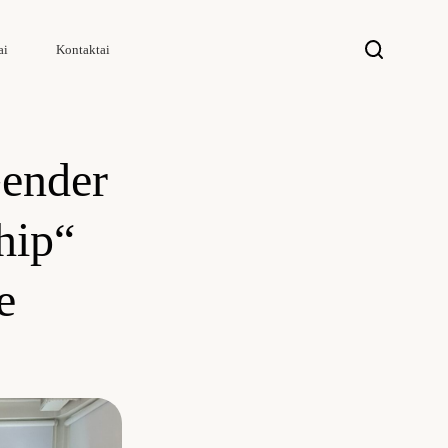
ai
Kontaktai
Gender
hip“
e