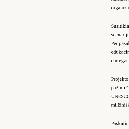
organiza
Susitiki
scenarij
Per pasak
edukacinį
dar egzi
Projekto
pažinti G
UNESCO p
milžinišk
Paskutin