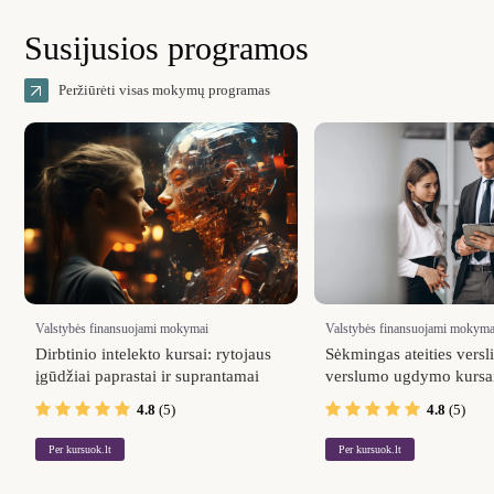
Susijusios programos
Peržiūrėti visas mokymų programas
Valstybės finansuojami mokymai
Valstybės finansuojami mokyma
Dirbtinio intelekto kursai: rytojaus
Sėkmingas ateities versl
įgūdžiai paprastai ir suprantamai
verslumo ugdymo kursa
4.8
(5)
4.8
(5)
Per kursuok.lt
Per kursuok.lt