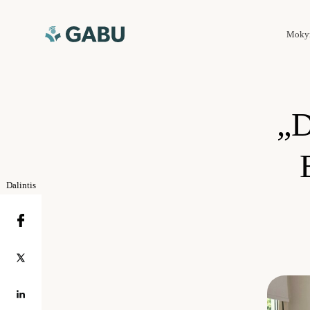
Moky
„D
Dalintis