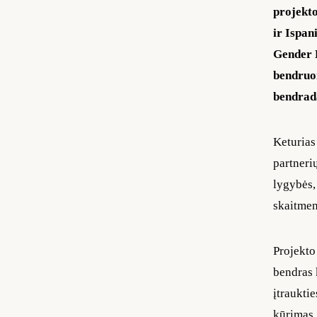
projekto
ir Ispan
Gender B
bendruom
bendrad
Keturias
partneri
lygybės, 
skaitmen
Projekto
bendras 
įtraukti
kūrimas.