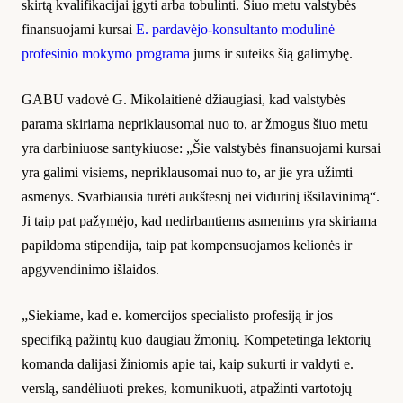
skirtą kvalifikacijai įgyti arba tobulinti. Šiuo metu valstybės
finansuojami kursai
E. pardavėjo-konsultanto modulinė
profesinio mokymo p
r
ograma
jums ir suteiks šią galimybę.
GABU vadovė G. Mikolaitienė džiaugiasi, kad valstybės
parama skiriama nepriklausomai nuo to, ar žmogus šiuo metu
yra darbiniuose santykiuose: „Šie valstybės finansuojami kursai
yra galimi visiems, nepriklausomai nuo to, ar jie yra užimti
asmenys. Svarbiausia turėti aukštesnį nei vidurinį išsilavinimą“.
Ji taip pat pažymėjo, kad nedirbantiems asmenims yra skiriama
papildoma stipendija, taip pat kompensuojamos kelionės ir
apgyvendinimo išlaidos.
„Siekiame, kad e. komercijos specialisto profesiją ir jos
specifiką pažintų kuo daugiau žmonių. Kompetetinga lektorių
komanda dalijasi žiniomis apie tai, kaip sukurti ir valdyti e.
verslą, sandėliuoti prekes, komunikuoti, atpažinti vartotojų