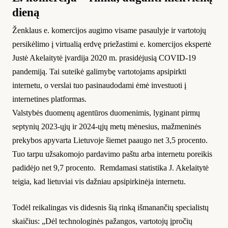
dieną
Ženklaus e. komercijos augimo visame pasaulyje ir vartotojų
persikėlimo į virtualią erdvę priežastimi e. komercijos ekspertė
Justė Akelaitytė įvardija 2020 m. prasidėjusią COVID-19
pandemiją. Tai suteikė galimybę vartotojams apsipirkti
internetu, o verslai tuo pasinaudodami ėmė investuoti į
internetines platformas.
Valstybės duomenų agentūros duomenimis, lyginant pirmų
septynių 2023-ųjų ir 2024-ųjų metų mėnesius, mažmeninės
prekybos apyvarta Lietuvoje šiemet paaugo net 3,5 procento.
Tuo tarpu užsakomojo pardavimo paštu arba internetu poreikis
padidėjo net 9,7 procento. Remdamasi statistika J. Akelaitytė
teigia, kad lietuviai vis dažniau apsipirkinėja internetu.
Todėl reikalingas vis didesnis šią rinką išmanančių specialistų
skaičius: „Dėl technologinės pažangos, vartotojų įpročių