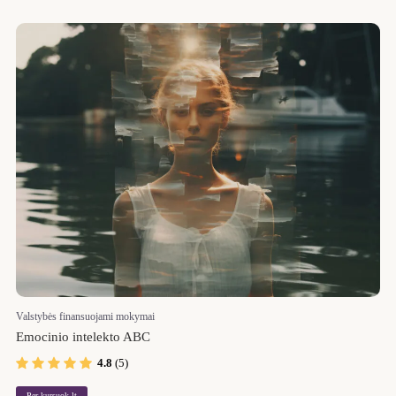
Valstybės finansuojami mokymai
Emocinio intelekto ABC
4.8
(5)
Per kursuok.lt