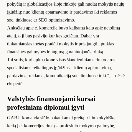
pokyčių ir globalizacijos šioje rinkoje gali nuolat mokytis naujų
įgūdžių: nuo klientų aptarnavimo ir pardavimo iki reklamos
soc. tinkluose ar SEO optimizavimo.
Anksčiau apie e. komerciją buvo kalbama kaip apie netolimą
ateitį, o ji bus pasivijo kur kas greičiau. Dabar yra
tinkamiausias metas pradėti mokytis ir prisijungti į puikias
finansines galimybes ir augimą garantuojančią rinką.
Tai sritis, kuri apima kone visus šiandieniniams rinkodaros
specialistams reikalingus įgūdžius – klientų aptarnavimą,
pardavimą, reklamą, komunikaciją soc. tinkluose ir kt.“, – dėstė
ekspertė.
Valstybės finansuojami kursai
profesiniam diplomui įgyti
GABU komanda siūlo pakankamai greitą ir itin kokybišką
kelią į e. komercijos rinką – profesinio mokymo galimybę,