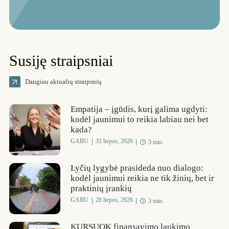
Susiję straipsniai
Daugiau aktualių straipsnių
Empatija – įgūdis, kurį galima ugdyti:
kodėl jaunimui to reikia labiau nei bet
kada?
GABU
31 liepos, 2026
3 min.
Lyčių lygybė prasideda nuo dialogo:
kodėl jaunimui reikia ne tik žinių, bet ir
praktinių įrankių
GABU
28 liepos, 2026
3 min.
KURSUOK finansavimo laukimo