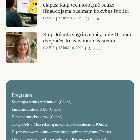
etapas: kaip technologinė pauzė
išnaudojama būsimam kokybės šuoliui
GABU
15 liepos, 2026
5 min.
Kaip Jolanta sugriovė mitą apie DI: nuo
dvejonės iki asmeninio asistento
GABU
18 birželio, 2026
3 min.
Programos
Sėkmingas ateities verslininkas (Online)
Emocinio intelekto ABC (Online)
Dirbtinio intelekto kursai (Online)
Google Ads ir Meta reklamų mokymai pradedantiesiems (Online)
E. pardavėjo-konsultanto kompetencijų ugdymo programa (Online)
Efektyvumo mokymų kursas solo ir smulkiajam verslui (Video)