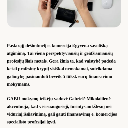
Pastarąjį dešimtmetį e. komercija išgyvena savotišką
atgimimą. Tai viena perspektyviausių ir geidžiamiausių
profesijų šiais metais. Gera žinia ta, kad valstybė padeda
keisti profesinę kryptį visiškai nemokamai, suteikdama
galimybę pasinaudoti beveik 5 tūkst. eurų finansavimu
mokymams.
GABU mokymų teikėjų vadovė Gabrielė Mikolaitienė
akcentuoja, kad visi suaugusieji, turintys aukštesnį nei
vidurinį išsilavinimą, gali gauti finansavimą e. komercijos
specialisto profesijai įgyti.