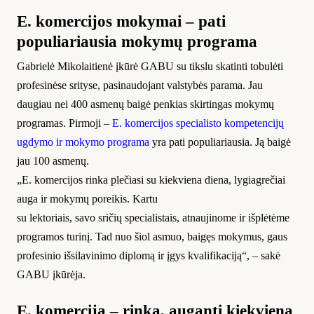
E. komercijos mokymai –
pati
populiariausia mokymų programa
Gabrielė Mikolaitienė įkūrė GABU su tikslu skatinti tobulėti
profesinėse srityse, pasinaudojant valstybės parama. Jau
daugiau nei 400 asmenų baigė penkias skirtingas mokymų
programas. Pirmoji –
E. komercijos specialisto kompetencijų
ugdymo ir mokymo programa
yra pati populiariausia. Ją baigė
jau 100 asmenų.
„E. komercijos rinka plečiasi su kiekviena diena, lygiagrečiai
auga ir mokymų poreikis. Kartu
su lektoriais, savo sričių specialistais, atnaujinome ir išplėtėme
programos turinį. Tad nuo šiol asmuo, baigęs mokymus, gaus
profesinio išsilavinimo diplomą ir įgys kvalifikaciją“, – sakė
GABU įkūrėja.
E. komercija – rinka, auganti kiekvieną