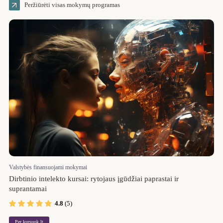
Peržiūrėti visas mokymų programas
Valstybės finansuojami mokymai
Dirbtinio intelekto kursai: rytojaus įgūdžiai paprastai ir
suprantamai
4.8
(5)
Per kursuok.lt