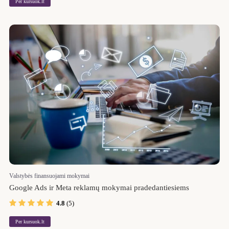
Per kursuok.lt
Valstybės finansuojami mokymai
Google Ads ir Meta reklamų mokymai pradedantiesiems
4.8
(5)
Per kursuok.lt