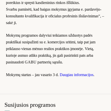
poreikius ir spręsti kasdieninius rinkos iššūkius.
Svarbu paminėti, kad baigus mokymus įgyjama e. pardavėjo-
konsultanto kvalifikacija ir oficialus profesinis išsilavinimas“, –
sakė ji.
Mokymų programos dalyviui teikiamos užduotys padės
praktiškai susipažinti su e. komercijos sritimi, taip pat jam
priklauso vienas mėnuo realios praktikos įmonėje. Vietą,
kurioje asmuo atliks praktiką, jis gali pasirinkti pats arba
pasinaudoti GABU partnerių sąrašu.
Mokymų startas – jau vasario 3 d.
Daugiau informacijos
.
Susijusios programos